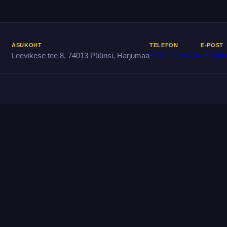
ASUKOHT
TELEFON
E-POST
Leevikese tee 8, 74013 Püünsi, Harjumaa
+372 55594294
info@ko