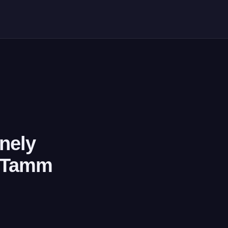
nnely
o Tamm