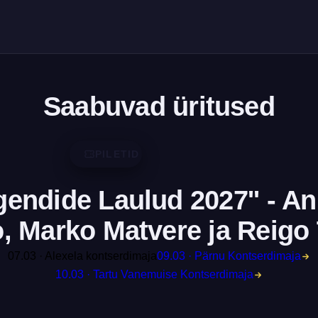
Saabuvad üritused
PILETID
gendide Laulud 2027'' - A
, Marko Matvere ja Reig
07.03 · Alexela kontserdimaja
09.03 · Pärnu Kontserdimaja
10.03 · Tartu Vanemuise Kontserdimaja