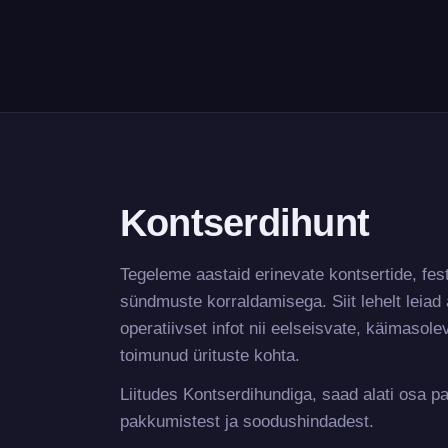
Kontserdihunt
Tegeleme aastaid erinevate kontsertide, fes
sündmuste korraldamisega. Siit lehelt leiad 
operatiivset infot nii eelseisvate, käimasole
toimunud ürituste kohta.
Liitudes Kontserdihundiga, saad alati osa p
pakkumistest ja soodushindadest.