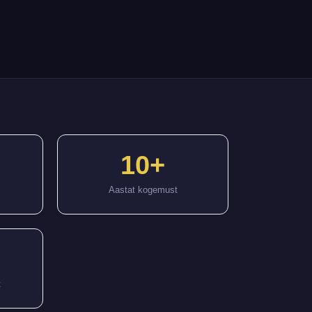
10+
Aastat kogemust
t