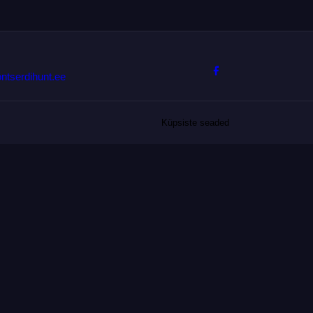
ntserdihunt.ee
Küpsiste seaded