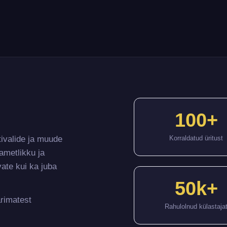
100+
tivalide ja muude
Korraldatud üritust
ametlikku ja
vate kui ka juba
50k+
arimatest
Rahulolnud külastaja