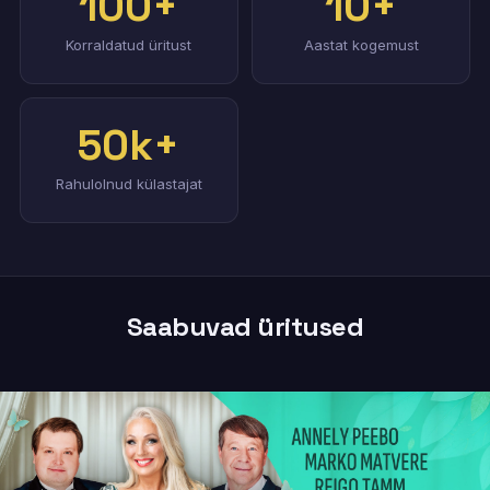
100+
10+
Korraldatud üritust
Aastat kogemust
50k+
Rahulolnud külastajat
Saabuvad üritused