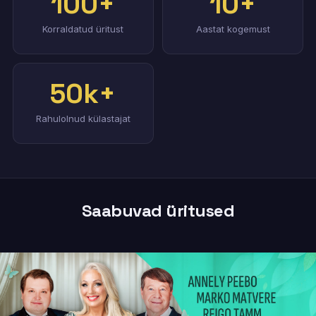
100+
10+
Korraldatud üritust
Aastat kogemust
50k+
Rahulolnud külastajat
Saabuvad üritused