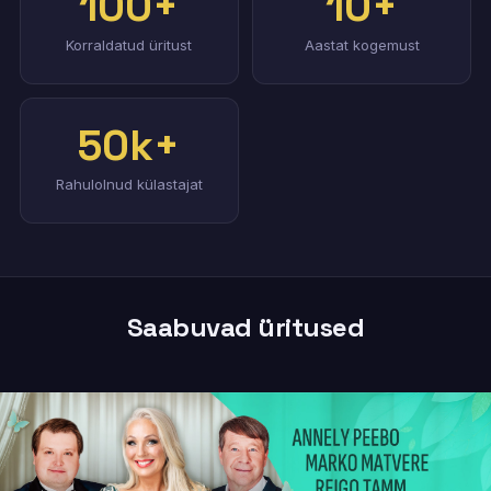
100+
10+
Korraldatud üritust
Aastat kogemust
50k+
Rahulolnud külastajat
Saabuvad üritused