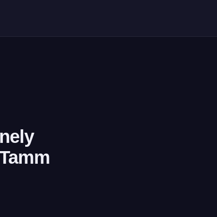
nnely
o Tamm
a