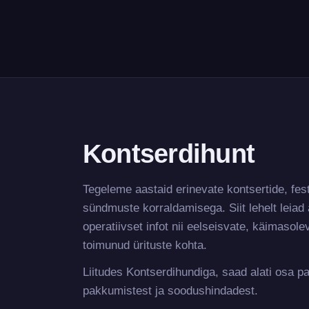
Kontserdihunt
Tegeleme aastaid erinevate kontsertide, f
sündmuste korraldamisega. Siit lehelt leia
operatiivset infot nii eelseisvate, käimaso
toimunud ürituste kohta.
Liitudes Kontserdihundiga, saad alati osa 
pakkumistest ja soodushindadest.