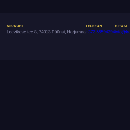
ASUKOHT
TELEFON
E-POS
Leevikese tee 8, 74013 Püünsi, Harjumaa
+372 55594294
info@k