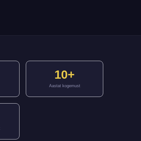
10+
Aastat kogemust
t