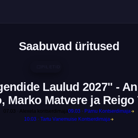
Saabuvad üritused
PILETID
gendide Laulud 2027'' - A
, Marko Matvere ja Reig
7.03 · Alexela kontserdimaja
09.03 · Pärnu Kontserdimaj
10.03 · Tartu Vanemuise Kontserdimaja