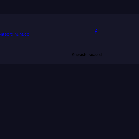
T
ontserdihunt.ee
Küpsiste seaded