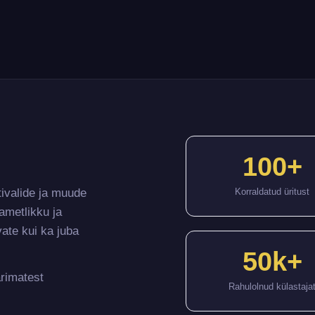
100+
estivalide ja muude
Korraldatud üritust
d ametlikku ja
levate kui ka juba
50k+
parimatest
Rahulolnud külastaja